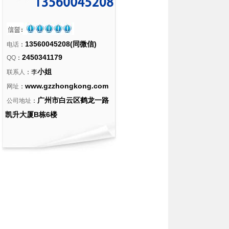
13560045208(同微信)
电话
：
2450341179
QQ
：
小姐
联系人
：李
www.gzzhongkong.com
网址
：
广州市白云区鹤龙一路
公司地址
：
凯升大厦B栋6楼