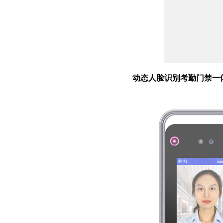
动态人脸识别考勤门禁一