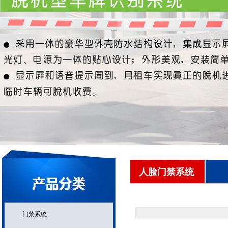
人脸门禁系统
门禁系统