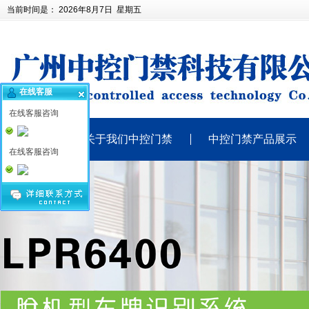
当前时间是：
2026年8月7日 星期五
在线客服
在线客服咨询
站首页
关于我们中控门禁
中控门禁产品展示
在线客服咨询