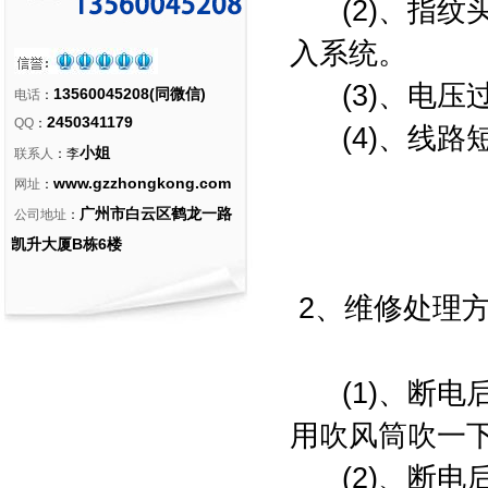
(2)、指纹
入系统。
(3)、电压
13560045208(同微信)
电话
：
2450341179
QQ
：
(4)、线路
小姐
联系人
：李
www.gzzhongkong.com
网址
：
广州市白云区鹤龙一路
公司地址
：
凯升大厦B栋6楼
2、维修处理
(1)、断电
用吹风筒吹一
(2)、断电